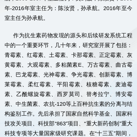
年-2016年室主任为：陈汝贤，孙承航。2016年至今
室主任为孙承航。
作为抗生素药物发现的源头和后续研发系统工程
中的一个重要环节，几十年来，研究室开展了包括：
青霉素、红霉素、土霉素、卡那霉素、正定霉素、灰
黄霉素、大观霉素、多粘菌素E、万古霉素、曲古霉
素、巴龙霉素、光神霉素、争光霉素、创新霉素、博
莱霉素、柔红霉素、平阳霉素、核糖霉素、麦迪霉
素、乙酰螺旋霉素、西罗莫司、替考拉宁、博安霉
素、中生菌素、农抗-120等上百种抗生素的分离与结
构鉴别工作。先后承担了国家自然科学基金、国家科
技攻关项目、科技部“863”项目、“重大新药创制”重大
科技专项等大量国家级研究课题。在“十三五”期间，