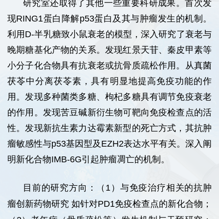
研究室还取得了其他一些重要科研成果。首次发
现RING1蛋白降解p53蛋白及其与肿瘤发生的机制。
利用D-半乳糖致小鼠衰老的模型，深入研究了衰老与
晚期糖基化产物的关系。发现红景天苷、秦皮甲素等
小分子化合物具有抗衰老或抗骨质疏松作用。从真菌
茯苓中分离茯苓素，具有明显地提高免疫功能的作
用。发现多种菌类多糖、枸杞多糖具有调节免疫衰老
的作用。发现苦豆碱新衍生物可靶向免疫检查点的活
性。发现新抗生素力达霉素新型的死亡方式，其抗肿
瘤敏感性与p53基因型及EZH2表达水平有关。深入阐
明新化合物IMB-6G引起肿瘤凋亡的机制。
目前的研究方向：（1）与免疫治疗相关的抗肿
瘤创新药物研究
如针对PD1免疫检查点的新化合物；