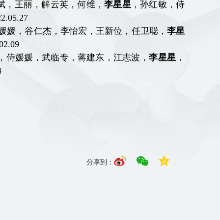
斌，王丽，解云英，何维，
李星星
，孙红敏，侍
22
.
05
.
27
媛媛，谷仁杰，李怡宏，王新位，任卫聪，
李星
02
.
09
，侍媛媛，武临专，蒋建东，江志波，
李星星
，
4
分享到：