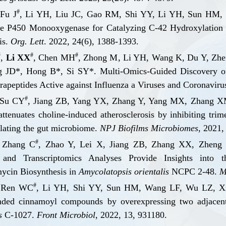
#
 Fu J
, Li Y
H
, Liu J
C
, Gao R
M
, Shi Y
Y
, Li Y
H
, Sun H
M
,
e P450 Monooxygenase for Catalyzing C-42 Hydroxylation 
is.
Org
.
Let
t
. 2022, 24(6), 1388-1393.
#
#
#
,
Li X
X
, C
h
e
n
M
H
, Zhong M
, Li Y
H
, Wang K
, Du Y
, Zh
g J
D
*, Hong B
*, Si S
Y
*. Multi-Omics-Guided Discovery 
rapeptides Active against Influenza a Viruses and Coronaviru
#
 Su CY
,
Jiang ZB, Yang YX, Zhang Y, Yang MX, Zhang X
attenuates choline-induced atheroscle
rosis by inhibiting tri
lating the gut
microbiome.
NPJ B
iof
ilms Microbiomes
, 2021,
#
 Zhang C
, Zhao Y, Lei X, Jiang ZB, Zhang XX, Zheng
and Transcriptomics Analyses Provide Insights into
mycin
Bio
synthesis in
Amycolatopsis
o
rientalis
NCPC 2-48.
M
#
 Ren W
C
, Li Y
H
, Shi Y
Y
, Sun H
M
, Wang L
F
, Wu L
Z
, X
ended cinnamoyl compounds by overexpress
ing two adjace
s
C-1027.
Front Microbiol
,
2022, 13, 931180.