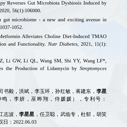
py Reverses Gut Microbiota Dysbiosis Induced by
 2020, 56(1):106000.
n gut microbiome
-
a new and exciting avenue in
 1037-1052.
Metformin Alleviates Choline Diet-Induced TMAO
ion and Functionality.
Nutr Diabetes
, 2021, 11(1):
Z, Li GW, Li QL, Wang SM, Shi YY, Wang LF*,
tes the Production of Lidamycin by
Streptomyces
司书毅，洪斌，李玉环，孙红敏，蒋建东，
李星
钟鸣，李妍，巫晔翔，侍媛媛），专利号：
江志波，
李星星
，任卫聪，武临专，杜郁，胡笑
权日：
2022
.
06
.
03