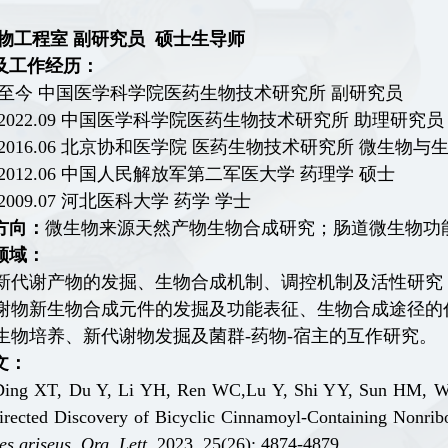
物工程室
副研究员 硕士生导师
及工作经历：
至今 中国医学科学院医药生物技术研究所 副研究员
2022.09
中国医学科学院医药生物技术研究所 助理研究员
2016.06
北京协和医学院 医药生物技术研究所 微生物与生
2012.06
中国人民解放军第二军医大学 药理学 硕士
2009.07
河北医科大学 药学 学士
方向
：
微生物来源天然产物生物合成研究；肠道微生物功
领域
：
新代谢产物的发掘、生物合成机制、调控机制及活性研究
谢物新生物合成元件的发掘及功能表征、生物合成途径的
生物培养、新代谢物发掘及菌群
-
药物
-
宿主的互作研究。
文
：
Ding
X
T
,
Du
Y
,
Li
Y
H
,
Ren
W
C
,
Lu
Y
,
Sh
i
Y
Y
,
Sun
H
M
,
W
rected D
i
sc
overy of Bicyclic Cinnamoyl-Containing Nonribo
es griseus
.
Org
.
Le
tt
.
2023, 25(26): 4874-4879.