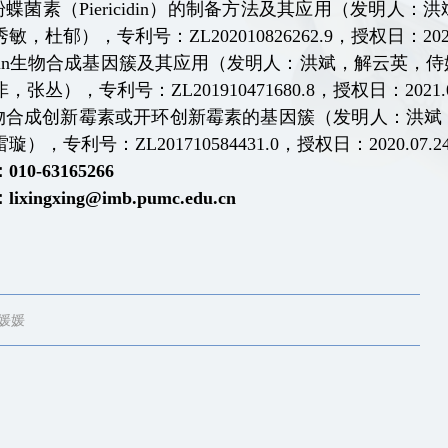
粉蝶菌素（
Piericidin
）的制备方法及其应用（发明人：洪
秀敏，杜郁），专利号：
ZL202010826262.9
，授权日：
20
in
生物合成基因簇及其应用（发明人：洪斌，解云英，侍
非，张丛），专利号：
ZL201910471680.8
，授权日：
2021
.
物合成创新霉素或开环创新霉素的基因簇（发明人：洪斌
雷璇），专利号：
ZL201710584431.0
，授权日：
2020
.
07
.
2
：
010-63165266
：
lixingxing@imb.pumc.edu.cn
媛媛