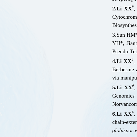
#
2
.
Li X
X
,
Cytochrom
Biosynthes
3.
Sun H
M
Y
H
*, Jian
Pseudo-Tet
#
4.
Li XX
,
Berberine 
via manipu
#
5
.
Li XX
,
Genomics 
Norvanco
#
6.
Li X
X
,
ch
ain-ext
globisporu