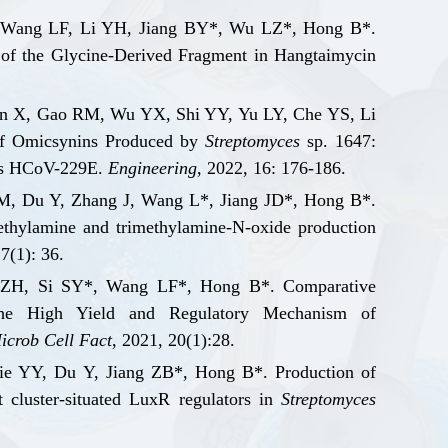
 Wang L
F
, Li Y
H
, Jiang B
Y
*, Wu L
Z
*, Hon
g B
*.
of the Glycine-Derived Fragment in Hangtaimycin
en X
, Gao R
M
,
Wu Y
X
, Shi Y
Y
, Y
u L
Y
, Che Y
S
, Li
of Omicsynins Produced by
Streptomyces
s
p. 1647:
s H
C
o
V
-229E.
Engineering
, 2022, 16: 176-186.
M, Du Y, Zhang J, Wang L
*, Jiang JD
*, Hong B
*.
methylamine and trimethylami
ne-N-oxide production
 7(1): 36.
 ZH, Si SY
*, Wang LF
*, Hong B
*. Comparative
 the High Yield and Regulatory Mechanism of
icrob Cell Fact
, 2021, 20(1):28.
ie Y
Y
, Du Y
, Jiang Z
B
*, Hong B
*. Production of
nt
clu
ster-situated LuxR regulators in
Streptomyces