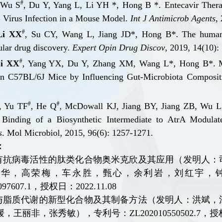
#
 Wu S
, Du Y, Yang L, Li YH *, Hong B *. Entecavir Thera
B Virus Infection in a Mouse Mo
del
.
Int
J
Antimicrob
Agents
,
#
Li XX
, Su CY, Wang L, Jiang JD
*, Hong B
*. The huma
ular drug discovery.
Expe
rt Opin Drug Discov
, 2019, 14(10):
#
i XX
, Yan
g Y
X, Du Y, Zhang XM, Wang L
*, Hong B
*. 
in C57BL/6J Mice by Influencing Gut-Microbiota Composit
#
#
, Yu TF
, He Q
, McDowall KJ, Jiang BY, Jia
ng
ZB, Wu L
Binding of a Biosynthetic Intermediate to AtrA Modula
s
. Mol Microbiol,
2015, 96(6): 1257-1271.
：
有抗病毒活性的肽类化合物奥米克欣及其应用（发明人：
明华，高荣梅，车永胜，甄心，余利岩，刘红宇，
97607.1
，授权日：
2022
.
11
.
08
与脂质代谢的新型化合物及其制备方法（发明人：洪斌，
媛，王丽非，张秀敏），专利号：
ZL202010550502.7
，授