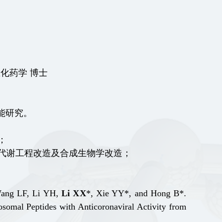
化药学 博士
能研究。
；
代谢工程改造及合成生物学改造；
ang
L
F
,
Li
Y
H
,
Li
X
X
*
,
Xie
Y
Y
*
, and
Hong
B
*
.
somal Peptides with Anticoronaviral Activity from