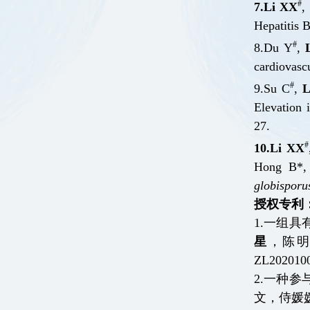
#
7.
Li XX
,
Hepatitis 
#
8.
Du Y
,
cardiovasc
#
9.
S
u C
,
L
Elevation 
27.
#
10.
Li XX
Hong B*, 
globisporu
授权专利
1
.
一组具
星
，陈
ZL2020100
2
.
一种参
文，侍媛