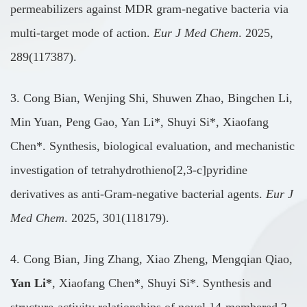
permeabilizers against MDR gram-negative bacteria via
multi-target mode of action.
Eur J Med Chem
. 2025,
289(117387).
3. Cong Bian, Wenjing Shi, Shuwen Zhao, Bingchen Li,
Min Yuan, Peng Gao, Yan Li*, Shuyi Si*, Xiaofang
Chen*. Synthesis, biological evaluation, and mechanistic
investigation of tetrahydrothieno[2,3-c]pyridine
derivatives as anti-Gram-negative bacterial agents.
Eur J
Med Chem
. 2025, 301(118179).
4. Cong Bian, Jing Zhang, Xiao Zheng, Mengqian Qiao,
Yan Li*
, Xiaofang Chen*, Shuyi Si*. Synthesis and