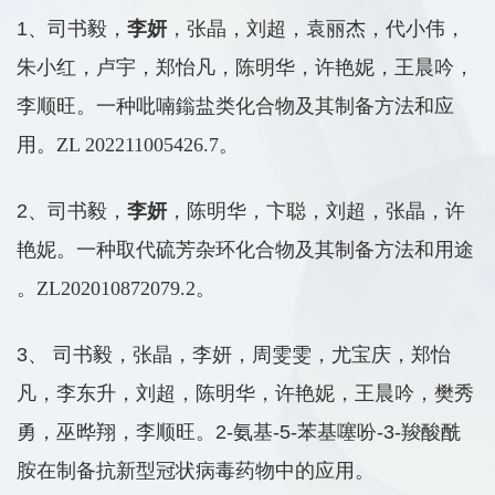
1、司书毅，
李妍
，张晶，刘超，袁丽杰，代小伟，
朱小红，卢宇，郑怡凡，陈明华，许艳妮，王晨吟，
李顺旺。一种吡喃鎓盐类化合物及其制备方法和应
用。
ZL 202211005426.7
。
2、司书毅，
李妍
，陈明华，卞聪，刘超，张晶，许
艳妮。一种取代硫芳杂环化合物及其制备方法和用途
。
ZL202010872079.2
。
3、 司书毅，张晶，李妍，周雯雯，尤宝庆，郑怡
凡，李东升，刘超，陈明华，许艳妮，王晨吟，樊秀
勇，巫晔翔，李顺旺。2-氨基-5-苯基噻吩-3-羧酸酰
胺在制备抗新型冠状病毒药物中的应用。