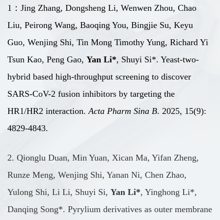
1
：
Jing Zhang, Dongsheng Li, Wenwen Zhou, Chao
Liu, Peirong Wang, Baoqing You, Bingjie Su, Keyu
Guo, Wenjing Shi, Tin Mong Timothy Yung, Richard Yi
Tsun Kao, Peng Gao,
Yan Li*
, Shuyi Si*. Yeast-two-
hybrid based high-throughput screening to discover
SARS-CoV-2 fusion inhibitors by targeting the
HR1/HR2 interaction.
Acta Pharm Sina B
. 2025, 15(9):
4829-4843.
2.
Qionglu Duan, Min Yuan, Xican Ma, Yifan Zheng,
Runze Meng, Wenjing Shi, Yanan Ni, Chen Zhao,
Yulong Shi, Li Li, Shuyi Si,
Yan Li*
, Yinghong Li*,
Danqing Song*. Pyrylium derivatives as outer membrane