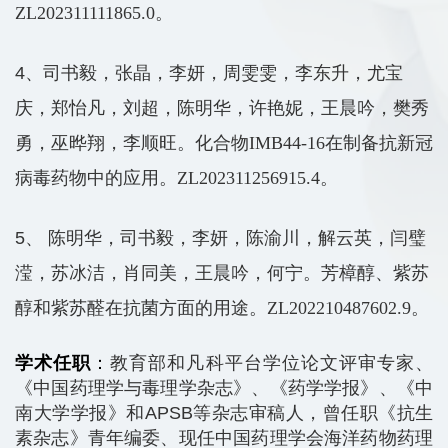
ZL202311111865.0
。
4、司书毅，张晶，李妍，周雯雯，李东升，尤宝
庆，郑怡凡，刘超，陈明华，许艳妮，王晨吟，樊秀
勇，巫晔翔，李顺旺。化合物
IMB44-16
在制备抗新冠
病毒药物中的应用。
ZL202311256915.4
。
5、 陈明华，司书毅，李妍，陈渝川，解云英，闫璧
滢，苏冰洁，肖同美，王晨吟，何宁。芳樟醇、紫苏
醇和紫苏醛在抗菌方面的用途。
ZL202210487602.9
。
学术任职
：
教育部和凡科平台学位论文评审专家、
《中国药理学与毒理学杂志》、《药学学报》、《中
南大学学报》和APSB等杂志审稿人，曾任职《抗生
素杂志》青年编委、现任中国药理学会海洋药物药理