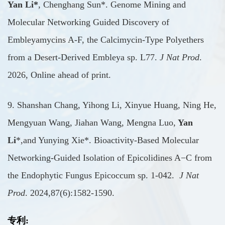
Yan Li*
, Chenghang Sun*. Genome Mining and
Molecular Networking Guided Discovery of
Embleyamycins A-F, the Calcimycin-Type Polyethers
from a Desert-Derived Embleya sp. L77.
J Nat Prod
.
2026,
Online ahead of print.
9. Shanshan Chang, Yihong Li, Xinyue Huang, Ning He,
Mengyuan Wang, Jiahan
Wang, Mengna Luo,
Yan
Li
*,and Yunying Xie*. Bioactivity-Based Molecular
Networking-Guided Isolation of Epicolidines A−C from
the Endophytic Fungus Epicoccum sp. 1‑042.
J Nat
Prod
. 2024,87(6):1582-1590.
专利
: