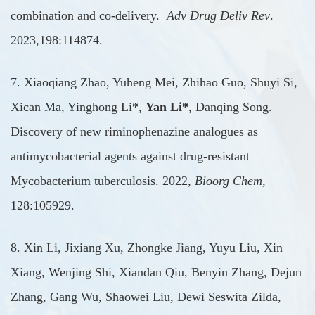
combination and co-delivery.
Adv Drug Deliv Rev
.
2023,198:114874.
7.
Xiao
qiang Zhao, Yuheng Mei, Zhihao Guo, Shuyi Si,
Xican Ma, Yinghong Li*,
Yan Li*
, Danqing Song.
Discovery of new riminophenazine analogues as
antimycobacterial agents against drug-resistant
Mycobacterium tuberculosis. 2022,
Bioorg Chem
,
128:105929.
8. Xin Li, Jixiang Xu, Zhongke Jiang, Yuyu Liu, Xin
Xiang, Wenjing Shi, Xiandan Qiu, Benyin Zhang, Dejun
Zhang, Gang Wu, Shaowei Liu, Dewi Seswita Zilda,