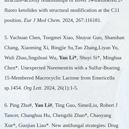
structure-activity relationships of novel 14-membered 2-
fluoro ketolides with structural modification at the C11
position.
Eur J Med Chem.
2024, 267:116181.
5. Yuchuan Chen, Tongmei Xiao, Shuyue Guo, Shanshan
Chang, Xiaoming Xi, Bingjie Su,Tao Zhang,Liyan Yu,
Wuli Zhao,Jingshuai Wu,
Yan Li*
, Shuyi Si*, Minghua
Chen*. Unexpected Noremestrin with a Sulfur-Bearing
15-Membered Macrocyclic Lactone from Emericella
sp.1454.
Org Lett
. 2024, 26(1):1-5.
6. Ping Zhu#,
Yan Li#
, Ting Guo, SimeiLiu, Robert J
Tancer, Changhua Hu, Chengzhi Zhao*, Chaoyang
Xue*, Guojian Liao*. New antifungal strategies: Drug