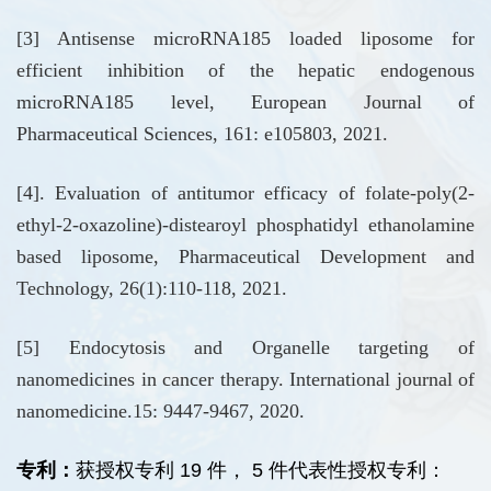
[3] Antisense microRNA185 loaded liposome for
efficient inhibition of the hepatic endogenous
microRNA185 level, European Journal of
Pharmaceutical Sciences, 161: e105803, 2021.
[4]. Evaluation of antitumor efficacy of folate-poly(2-
ethyl-2-oxazoline)-distearoyl phosphatidyl ethanolamine
based liposome, Pharmaceutical Development and
Technology, 26(1):110-118, 2021.
[5] Endocytosis and Organelle targeting of
nanomedicines in cancer therapy. International journal of
nanomedicine.15: 9447-9467, 2020.
专利：
获授权专利 19 件， 5 件代表性授权专利：