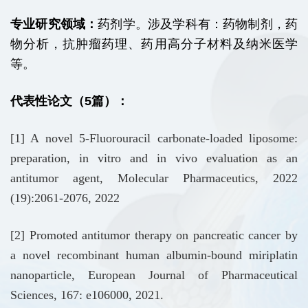
专业研究领域：
药剂学。涉及学科有：药物制剂，药
物分析，抗肿瘤药理、药用高分子材料及纳米医学
等。
代表性论文（5篇）：
[1] A novel 5-Fluorouracil carbonate-loaded liposome:
preparation, in vitro and in vivo evaluation as an
antitumor agent, Molecular Pharmaceutics, 2022
(19):2061-2076, 2022
[2] Promoted antitumor therapy on pancreatic cancer by
a novel recombinant human albumin-bound miriplatin
nanoparticle, European Journal of Pharmaceutical
Sciences, 167: e106000, 2021.