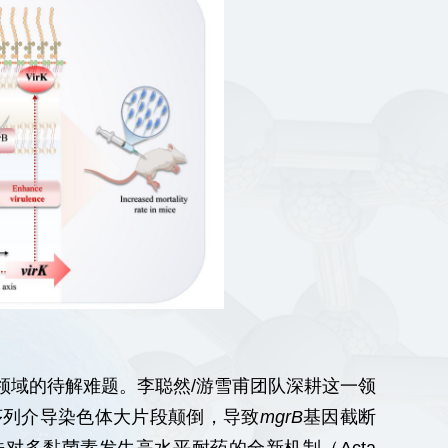
领域的待解难题。李聪然/游雪甫团队深耕这一领
序列介导染色体大片段颠倒，导致
mgrB
基因截断