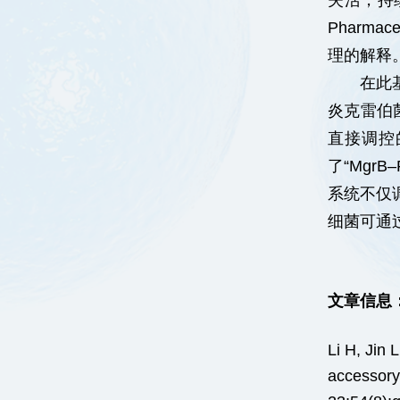
失活，持
Pharm
理的解释
在此
炎克雷伯菌
直接调控
了“Mgr
系统不仅
细菌可通
文章信息
Li H, Jin
accessory 