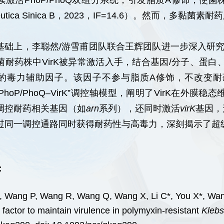
续激活PhoP/PhoQ双组分系统，引发脂质A修饰，使菌
aceutica Sinica B，2023，IF=14.6）。然而
。
基础上，李聪然/游雪甫团队联合王辉团队进一步深入研究
耐药株中VirK被异常激活入手，结合基因/分子、蛋白、
的毒力辅助因子。该因子不参与脂质A修饰，不改变耐
B–PhoP/PhoQ–VirK”调控轴模型，阐明了VirK在外
调控耐药相关基因（如
arn
系列），还同时激活
virK
基因，
过同一调控通路同时获得耐药性与高毒力，深刻揭示了超
：
 L, Wang P, Wang R, Wang Q, Wang X, Li C*, You X*, Wan
factor to maintain virulence in polymyxin-resistant
Klebs