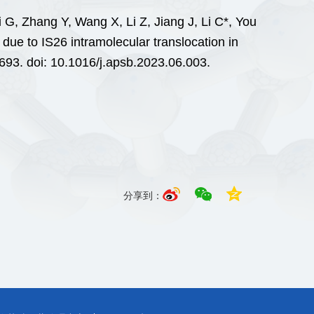
 G, Zhang Y, Wang X, Li Z, Jiang J, Li C*, You
due to IS26 intramolecular translocation in
93. doi: 10.1016/j.apsb.2023.06.003.
分享到：