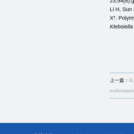
23;54(8):
Li H, Sun 
X*. Polymy
Klebsiell
上一篇：
车
erythro