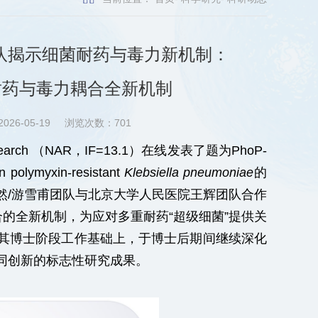
队揭示细菌耐药与毒力新机制：
菌耐药与毒力耦合全新机制
026-05-19
浏览次数：
701
search
（
NAR
，
IF=13.1
）在线发表了题为
PhoP-
in polymyxin-resistant
Klebsiella pneumoniae
的
然
/
游雪甫团队与北京大学人民医院王辉团队合作
合的全新机制，为应对多重耐药
“
超级细菌
”
提供关
其博士阶段工作基础上，于博士后期间继续深化
同创新的标志性研究成果。