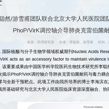
聪然/游雪甫团队联合北京大学人民医院团
PhoP/VirK调控轴介导肺炎克雷伯
来源：药理研究室
作者：李聪然、游雪甫
时间：2
，国际核酸与分子生物学领域权威期刊
Nucleic Acids Re
VirK acts as an accessory factor to maintain virulence 
。该重要成果由中国医学科学院医药生物技术研究所李聪
次揭示
PhoP/VirK
调控轴介导肺炎克雷伯菌耐药与毒力耦
撑与全新干预靶点。此项工作由我所培养的博士李海滨在
我所基础研究与北京大学人民医院临床资源深度融合、协