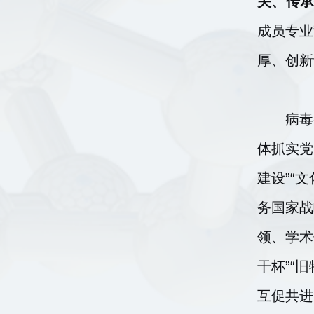
关、传
成员专业
厚、创新
病毒
体抓实党
建设”“
务国家战
领、学术
干杯”“
互促共进